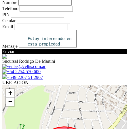
Nombre
Teléfono
PIN
Celular
Email
Mensaje
Enviar
Sucursal Rodrigo De Martini
ventas@celtis.com.ar
+54 2254 570 600
+549 2267 51 2967
UBICACIÓN
+
−