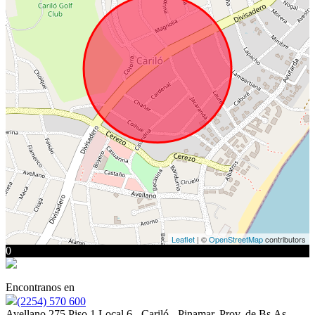
Leaflet
| ©
OpenStreetMap
contributors
0
Encontranos en
(2254) 570 600
Avellano 275 Piso 1 Local 6 - Cariló - Pinamar. Prov. de Bs.As.