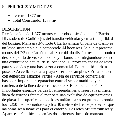
SUPERFICIES Y MEDIDAS
Terreno: 1377 m²
Total Construido: 1377 m²
DESCRIPCIÓN
Excelente lote de 1.377 metros cuadrados ubicado en la el Barrio
Divisadero de Cariló lejos del tránsito vehicular y en la tranquilidad
del bosque. Manzana 346 Lote 6 La Extensión Urbana de Cariló es
un loteo sustentable que comprende 44 hectáreas, lo que representa
menos del 7% del Cariló actual. Su cuidado diseño, resulta armónico
desde el punto de vista ambiental y urbanístico, integrándose como
una continuidad natural de la localidad. El proyecto consta de lotes
para viviendas y una básica zona comercial. La extensión urbana
posee: • Accesibilidad a la playa • Terrenos amplios • Zona hotelera
con generosos espacios verdes • Área de servicios comerciales
básicos • Importante separación entre el sector marítimo y el
comienzo de la línea de construcciones • Buena circulación •
Importantes espacios verdes El emprendimiento reserva la primera
línea de terrenos frente al mar para uso exclusivo de equipamientos
de playa. La superficie de los lotes unifamiliares en promedio ronda
los 1.250 metros cuadrados y los 30 metros de frente para evitar que
las obras sean invasivas para el entorno. Los lotes Multifamiliares y
Aparts estarán ubicados en las dos primeras líneas de manzanas