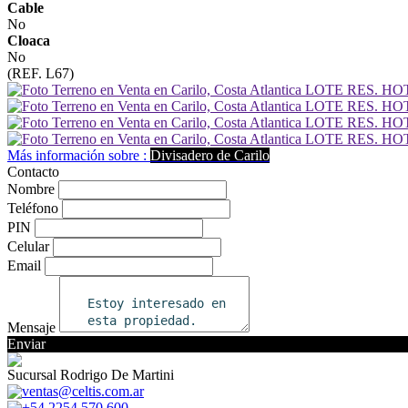
Cable
No
Cloaca
No
(REF. L67)
Más información sobre :
Divisadero de Carilo
Contacto
Nombre
Teléfono
PIN
Celular
Email
Mensaje
Enviar
Sucursal Rodrigo De Martini
ventas@celtis.com.ar
+54 2254 570 600