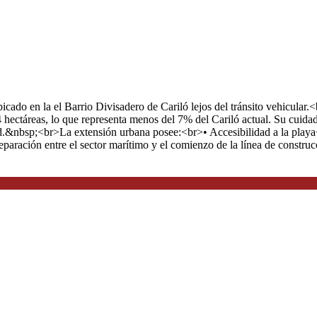
ubicado en la el Barrio Divisadero de Cariló lejos del tránsito ve
hectáreas, lo que representa menos del 7% del Cariló actual. Su cuidad
dad.&nbsp;<br>La extensión urbana posee:<br>• Accesibilidad a la pla
paración entre el sector marítimo y el comienzo de la línea de constr