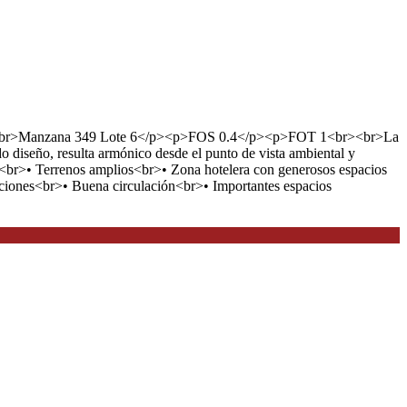
hicular.<br>Manzana 349 Lote 6</p><p>FOS 0.4</p><p>FOT 1<br><br>La
o diseño, resulta armónico desde el punto de vista ambiental y
ya<br>• Terrenos amplios<br>• Zona hotelera con generosos espacios
ucciones<br>• Buena circulación<br>• Importantes espacios