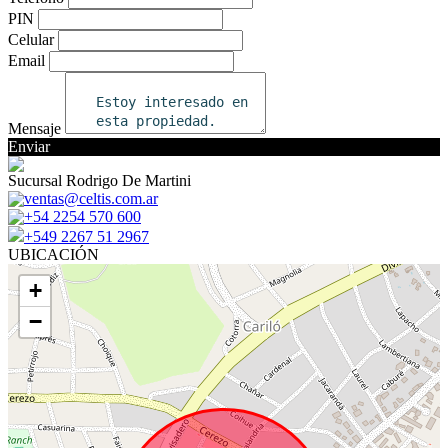
PIN
Celular
Email
Mensaje
Enviar
Sucursal Rodrigo De Martini
ventas@celtis.com.ar
+54 2254 570 600
+549 2267 51 2967
UBICACIÓN
+
−